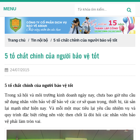
MENU
Trang chủ
/
Tin nội bộ
/
5 tố chất chính của người bảo vệ tốt
5 tố chất chính của người bảo vệ tốt
24/07/2015
5 tố chất chính của người bảo vệ tốt
Trong xã hội và môi trường kinh doanh ngày nay, chưa bao giờ nhu cầu
sử dụng nhân viên bảo vệ để bảo vệ các cơ sở quan trọng, thiết bị, tài sản
lại mạnh như hiện nay. Và mỗi một mục tiêu lại yêu cầu nhiệm vụ và
quy trình đặc biệt riêng nên việc then chốt là đòi hỏi các nhân viên bảo
vệ phải làm tròn vai.