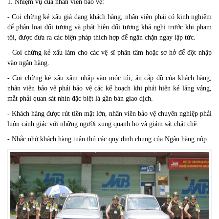
1. Nhiệm vụ của nhân viên bảo vệ:
- Coi chừng kẻ xấu giả dạng khách hàng, nhân viên phải có kinh nghiệm
để phân loại đối tượng và phát hiện đối tượng khả nghi trước khi phạm
tội, được đưa ra các biện pháp thích hợp để ngăn chặn ngay lập tức.
- Coi chừng kẻ xấu làm cho các vệ sĩ phân tâm hoặc
sơ hở để đột nhập
vào ngân hàng.
- Coi chừng kẻ xấu xâm nhập vào móc túi, ăn cắp đồ của khách hàng,
nhân viên bảo vệ phải bảo vệ các kế hoạch khi phát hiện kẻ lảng vảng,
mắt phải quan sát nhìn đặc biệt là gần bàn giao dịch.
- Khách hàng được rút tiền mặt lớn, nhân viên bảo vệ chuyên nghiệp phải
luôn cảnh giác với những người xung quanh họ và giám sát chặt chẽ.
- Nhắc nhở khách hàng tuân thủ các quy định chung của Ngân hàng nộp.