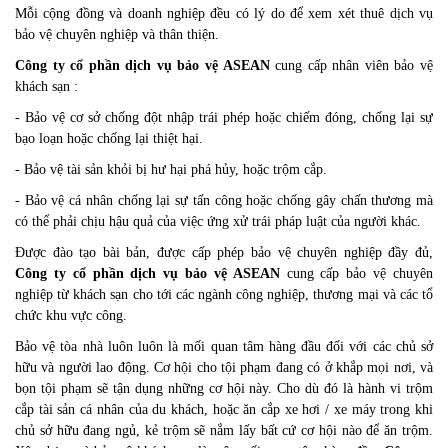
Mỗi cộng đồng và doanh nghiệp đều có lý do để xem xét thuê dịch vụ
bảo vệ chuyên nghiệp và thân thiện.
Công ty cổ phần dịch vụ bảo vệ ASEAN
cung cấp nhân viên bảo vệ
khách sạn :
- Bảo vệ cơ sở chống đột nhập trái phép hoặc chiếm đóng, chống lại sự
bạo loạn hoặc chống lại thiệt hại.
- Bảo vệ tài sản khỏi bị hư hại phá hủy, hoặc trộm cắp.
- Bảo vệ cá nhân chống lại sự tấn công hoặc chống gây chấn thương mà
có thể phải chịu hậu quả của việc ứng xử trái pháp luật của người khác.
Được đào tạo bài bản, được cấp phép bảo vệ chuyên nghiệp đầy đủ,
Công ty cổ phần dịch vụ bảo vệ ASEAN
cung cấp bảo vệ chuyên
nghiệp từ khách sạn cho tới các ngành công nghiệp, thương mại và các tổ
chức khu vực công.
Bảo vệ tòa nhà luôn luôn là mối quan tâm hàng đầu đối với các chủ sở
hữu và người lao động. Cơ hội cho tội phạm đang có ở khắp mọi nơi, và
bọn tội phạm sẽ tận dụng những cơ hội này. Cho dù đó là hành vi trộm
cắp tài sản cá nhân của du khách, hoặc ăn cắp xe hơi / xe máy trong khi
chủ sở hữu đang ngủ, kẻ trộm sẽ nắm lấy bất cứ cơ hội nào để ăn trộm.