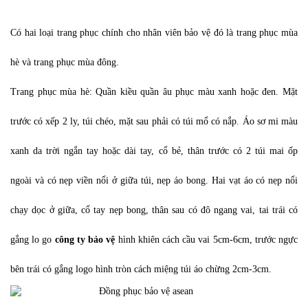
Có hai loại trang phục chính cho nhân viên bảo vệ đó là trang phục mùa
hè và trang phục mùa đông.
Trang phục mùa hè: Quần kiều quần âu phục màu xanh hoặc đen. Mặt
trước có xếp 2 ly, túi chéo, mặt sau phải có túi mổ có nắp. Áo sơ mi màu
xanh da trời ngắn tay hoặc dài tay, cổ bẻ, thân trước có 2 túi mai ốp
ngoài và có nẹp viền nổi ở giữa túi, nẹp áo bong. Hai vạt áo có nẹp nổi
chạy dọc ở giữa, cổ tay nẹp bong, thân sau có đô ngang vai, tai trái có
gắng lo go
công ty bảo vệ
hình khiên cách cầu vai 5cm-6cm, trước ngực
bên trái có gắng logo hình tròn cách miệng túi áo chừng 2cm-3cm.