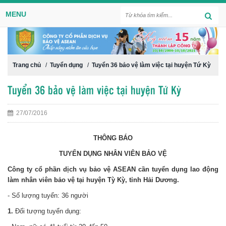
MENU
Trang chủ
/
Tuyển dụng
/
Tuyển 36 bảo vệ làm việc tại huyện Tứ Kỳ
Tuyển 36 bảo vệ làm việc tại huyện Tứ Kỳ
27/07/2016
THÔNG BÁO
TUYỂN DỤNG NHÂN VIÊN BẢO VỆ
Công ty cổ phần dịch vụ bảo vệ ASEAN cần tuyển dụng lao động
làm nhân viên bảo vệ tại huy
ện Tỳ​ Kỳ,
tỉnh Hải Dương.
- Số
lượng
tuyển: 36 người
1.
Đối tượng tuyển dụng: