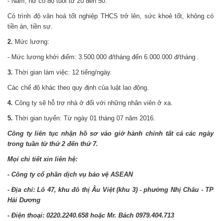
- Nam, nữ có độ tuổi từ 20 đến 50.
Có trình độ văn hoá tốt nghiệp THCS trở lên, sức khoẻ tốt, không có
tiền án, tiền sự.
2.
Mức lương:
- Mức lương khởi điểm: 3.500.000 đ/tháng đến 6.000.000 đ/tháng
.
3.
Thời gian làm việc: 12 tiếng/ngày.
Các chế độ khác theo quy định của luật lao động.
4.
Công ty sẽ hỗ trợ nhà ở đối với những nhân viên ở xa.
5.
Thời gian tuyển: Từ ngày 01 tháng 07 năm 2016.
Công ty liên tục nhận hồ sơ vào giờ hành chính tất cả các ngày
trong tuần từ thứ 2 đến thứ 7.
Mọi chi tiết xin liên hệ:
- Công ty cổ phần dịch vụ bảo vệ ASEAN
- Địa chỉ:
Lô 47, khu đô thị Âu Việt (khu 3) - phường Nhị Châu
- TP
Hải Dương
- Điện thoại: 0220.2240.658
hoặc Mr. Bách 0979.404.713