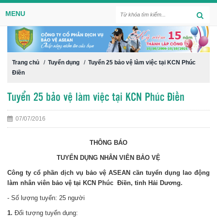
MENU
Trang chủ
/
Tuyển dụng
/
Tuyển 25 bảo vệ làm việc tại KCN Phúc
Điền
Tuyển 25 bảo vệ làm việc tại KCN Phúc Điền
07/07/2016
THÔNG BÁO
TUYỂN DỤNG NHÂN VIÊN BẢO VỆ
Công ty cổ phần dịch vụ bảo vệ ASEAN cần tuyển dụng lao động
làm nhân viên bảo vệ tại KCN
Phúc Điền
, tỉnh Hải Dương.
- Số
lượng
tuyển: 25 người
1.
Đối tượng tuyển dụng: