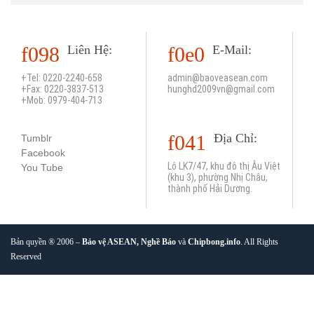
Liên Hệ:
E-Mail:
+Tel: 0220-2240-658
admin@baoveasean.com
+Fax: 0220-3837-513
hunghd2009vn@gmail.com
+Mob: 0979-404-713
Địa Chỉ:
Tumblr
Facebook
Lô LK7/47, khu đô thị Âu Việt
You Tube
(khu 3), phường Nhị Châu,
thành phố Hải Dương.
B
ản quyền
® 2006 –
B
ảo vệ ASEAN
,
Nghề Báo
và
Chipbong.info
.
All Rights
Reserved